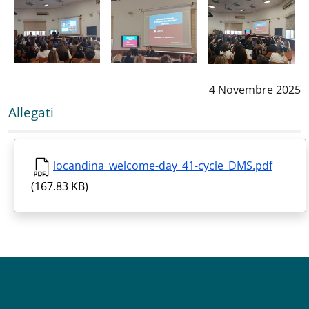
Data notizia
:
4 Novembre 2025
Allegati
locandina_welcome-day_41-cycle_DMS.pdf
(167.83 KB)