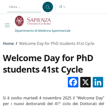
Salta al contenuto principale
Skip to footer content
IT
SELETTORE LINGUA: CURREN
Dipartimento di Medicina Sperimentale
Briciole di pane
Home
/
Welcome Day for PhD students 41st Cycle
Welcome Day for PhD
students 41st Cycle
Facebo
X
Si è svolto martedì 4 novembre 2025 il "Welcome Day"
per i nuovi dottorandi del 41° ciclo dei Dottorati del