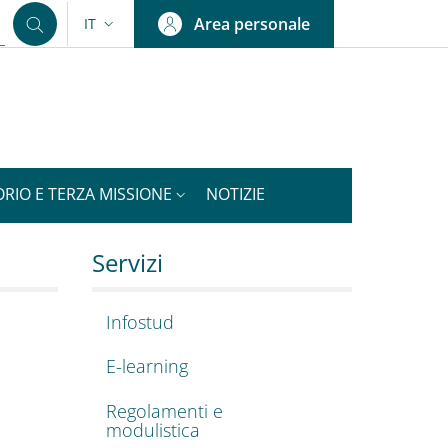
Area personale
IT
SELETTORE LINGUA: CURRENT LANGUAGE
ORIO E TERZA MISSIONE
NOTIZIE
e
Medicina Sperimentale
Servizi
Infostud
E-learning
Regolamenti e
modulistica