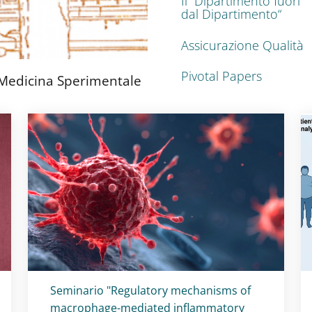
Il “Dipartimento fuori
dal Dipartimento“
Assicurazione Qualità
Pivotal Papers
 Medicina Sperimentale
Titolo card
:
Seminario "Regulatory mechanisms of
macrophage-mediated inflammatory