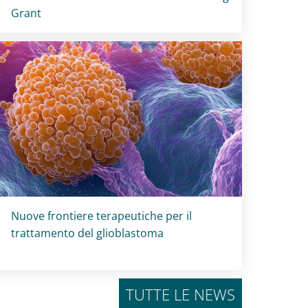
Grant
Titolo card
:
Nuove frontiere terapeutiche per il
trattamento del glioblastoma
TUTTE LE NEWS