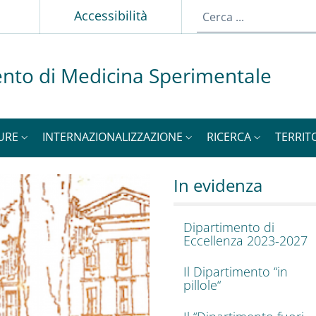
p
Accessibilità
nto di Medicina Sperimentale
URE
INTERNAZIONALIZZAZIONE
RICERCA
TERRIT
dicina Sperimental
o del Dipartimento di 
In evidenza
Dipartimento di
Eccellenza 2023-2027
Il Dipartimento “in
pillole“