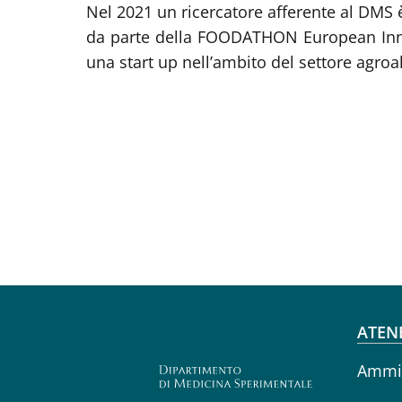
Nel 2021 un ricercatore afferente al DMS 
da parte della FOODATHON European Inno
una start up nell’ambito del settore agroa
Fo
ATEN
Ammin