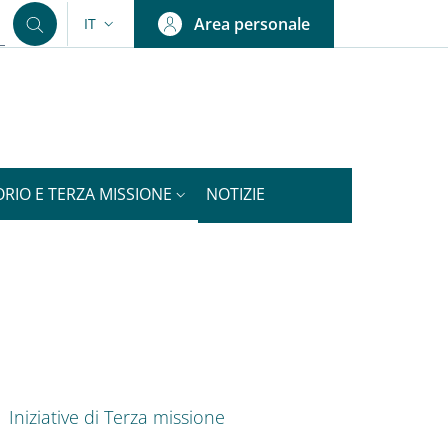
Area personale
IT
SELETTORE LINGUA: CURRENT LANGUAGE
ORIO E TERZA MISSIONE
NOTIZIE
nkedIn
ENU CEV SECOND NAVIGATION
Iniziative di Terza missione