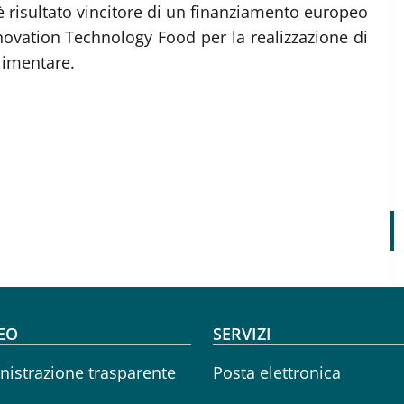
è risultato vincitore di un finanziamento europeo
vation Technology Food per la realizzazione di
limentare.
oter menu
EO
SERVIZI
istrazione trasparente
Posta elettronica