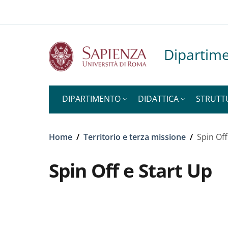
Slim to
Salta al contenuto principale
Skip to footer content
Dipartime
DIPARTIMENTO
DIDATTICA
STRUTT
Briciole di pane
Home
/
Territorio e terza missione
/
Spin Off
Spin Off e Start Up