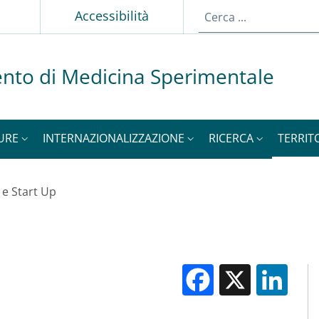
p
Accessibilità
nto di Medicina Sperimentale
URE
INTERNAZIONALIZZAZIONE
RICERCA
TERRIT
 e Start Up
Facebook
X
Li
M