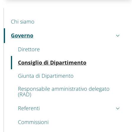
MENU CEV SECOND NAVIGATION
Chi siamo
Governo
Attivo
Direttore
Attivo
Consiglio di Dipartimento
Giunta di Dipartimento
Responsabile amministrativo delegato
(RAD)
Referenti
Commissioni