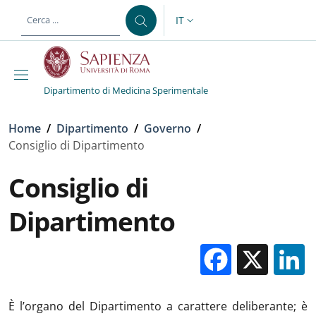
Salta al contenuto principale
Skip to footer content
IT
SELETTORE LINGUA: CURREN
Dipartimento di Medicina Sperimentale
Briciole di pane
Home
/
Dipartimento
/
Governo
/
Consiglio di Dipartimento
Consiglio di
Dipartimento
Facebo
X
È l’organo del Dipartimento a carattere deliberante; è