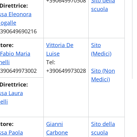
+390649970508
Sito della
Direttrice:
scuola
ssa Eleonora
ogalle
 +390649690216
tore:
Vittoria De
Sito
 Fabio Maria
Luise
(Medici)
nelli
Tel:
 +390649973002
+390649973028
Sito (Non
Medici)
Direttrice:
ssa Laura
lli
tore:
Gianni
Sito della
ssa Paola
Carbone
scuola