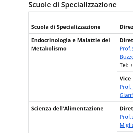
Scuole di Specializzazione
Scuola di Specializzazione
Dire
Endocrinologia e Malattie del
Diret
Metabolismo
Prof.
Buzze
Tel:
Vice 
Prof.
Gianfr
Scienza dell’Alimentazione
Diret
Prof.
Migli