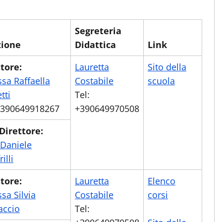
Segreteria
zione
Didattica
Link
tore:
Lauretta
Sito della
ssa Raffaella
Costabile
scuola
tti
Tel:
 +390649918267
+390649970508
Direttore:
 Daniele
illi
tore:
Lauretta
Elenco
ssa Silvia
Costabile
corsi
accio
Tel: