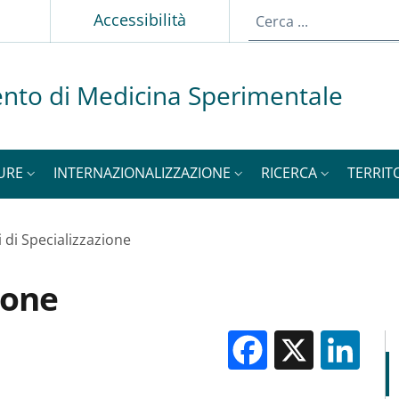
p
Accessibilità
nto di Medicina Sperimentale
URE
INTERNAZIONALIZZAZIONE
RICERCA
TERRIT
 di Specializzazione
ione
Facebook
X
Li
M