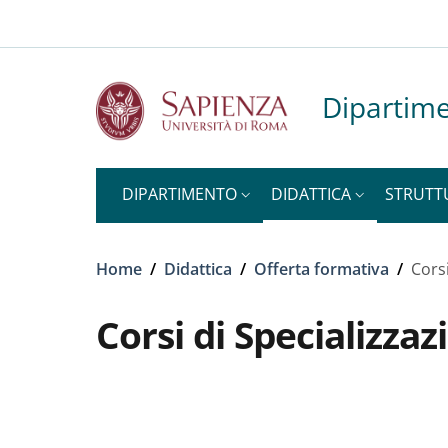
Slim to
Salta al contenuto principale
Skip to footer content
Dipartime
DIPARTIMENTO
DIDATTICA
STRUTT
Briciole di pane
Home
/
Didattica
/
Offerta formativa
/
Corsi
Corsi di Specializzaz