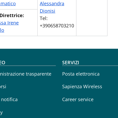
matico
Alessandra
Dionisi
Direttrice:
Tel:
ssa Irene
+390658703210
llo
oter menu
EO
SERVIZI
istrazione trasparente
Posta elettronica
rsi
Sapienza Wireless
i notifica
Career service
cy