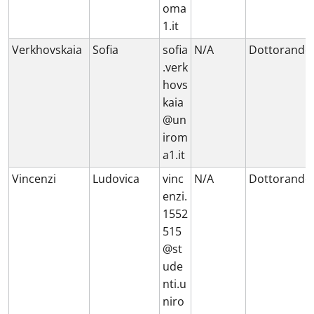
oma
1.it
Verkhovskaia
Sofia
sofia
N/A
Dottorando
.verk
hovs
kaia
@un
irom
a1.it
Vincenzi
Ludovica
vinc
N/A
Dottorando
enzi.
1552
515
@st
ude
nti.u
niro