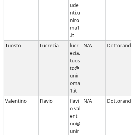
ude
nti.u
niro
ma1
.it
Tuosto
Lucrezia
lucr
N/A
Dottorando
ezia.
tuos
to@
unir
oma
1.it
Valentino
Flavio
flavi
N/A
Dottorando
o.val
enti
no@
unir