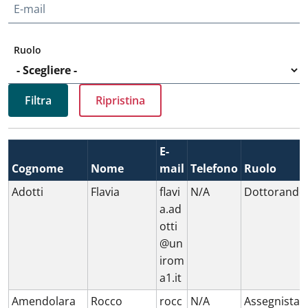
E-mail
Ruolo
E-
Cognome
Nome
mail
Telefono
Ruolo
Adotti
Flavia
flavi
N/A
Dottorando
a.ad
otti
@un
irom
a1.it
Amendolara
Rocco
rocc
N/A
Assegnista