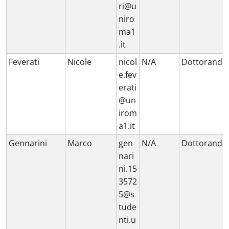
ri@u
niro
ma1
.it
Feverati
Nicole
nicol
N/A
Dottorando
e.fev
erati
@un
irom
a1.it
Gennarini
Marco
gen
N/A
Dottorando
nari
ni.15
3572
5@s
tude
nti.u