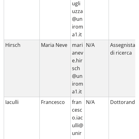
ugli
uzza
@un
irom
a1.it
Hirsch
Maria Neve
mari
N/A
Assegnista
anev
di ricerca
e.hir
sch
@un
irom
a1.it
Iaculli
Francesco
fran
N/A
Dottorando
cesc
o.iac
ulli@
unir