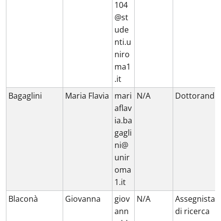
104
@st
ude
nti.u
niro
ma1
.it
Bagaglini
Maria Flavia
mari
N/A
Dottorando
aflav
ia.ba
gagli
ni@
unir
oma
1.it
Blaconà
Giovanna
giov
N/A
Assegnista
ann
di ricerca