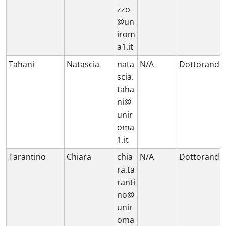
zzo
@un
irom
a1.it
Tahani
Natascia
nata
N/A
Dottorando
scia.
taha
ni@
unir
oma
1.it
Tarantino
Chiara
chia
N/A
Dottorando
ra.ta
ranti
no@
unir
oma