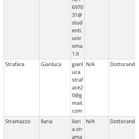
6970
31@
stud
enti.
unir
oma
1.it
Straface
Gianluca
gianl
N/A
Dottorando
uca.
straf
ace2
0@g
mail.
com
Stramazzo
Ilaria
ilari
N/A
Dottorando
a.str
ama