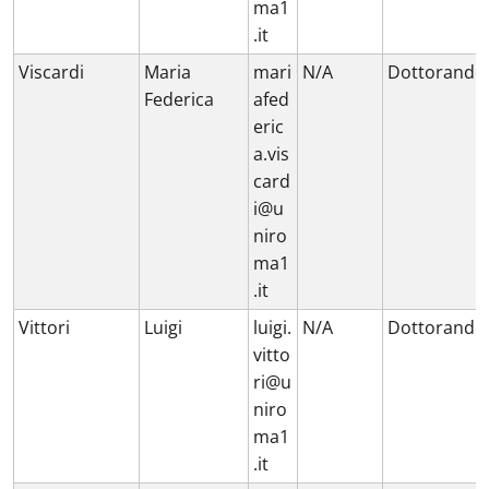
ma1
.it
Viscardi
Maria
mari
N/A
Dottorando
Federica
afed
eric
a.vis
card
i@u
niro
ma1
.it
Vittori
Luigi
luigi.
N/A
Dottorando
vitto
ri@u
niro
ma1
.it