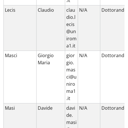
.it
Lecis
Claudio
clau
N/A
Dottorando
dio.l
ecis
@un
irom
a1.it
Masci
Giorgio
gior
N/A
Dottorando
Maria
gio.
mas
ci@u
niro
ma1
.it
Masi
Davide
davi
N/A
Dottorando
de.
masi