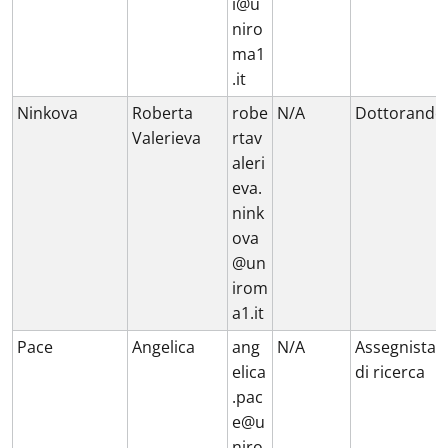
i@u
niro
ma1
.it
Ninkova
Roberta
robe
N/A
Dottorando
Valerieva
rtav
aleri
eva.
nink
ova
@un
irom
a1.it
Pace
Angelica
ang
N/A
Assegnista
elica
di ricerca
.pac
e@u
niro