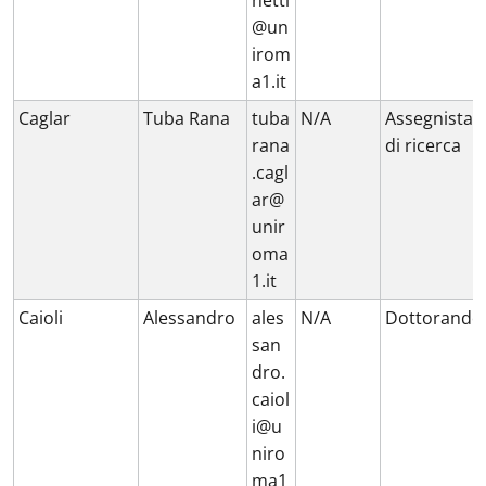
netti
@un
irom
a1.it
Caglar
Tuba Rana
tuba
N/A
Assegnista
rana
di ricerca
.cagl
ar@
unir
oma
1.it
Caioli
Alessandro
ales
N/A
Dottorando
san
dro.
caiol
i@u
niro
ma1