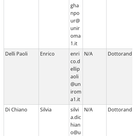
gha
npo
ur@
unir
oma
1.it
Delli Paoli
Enrico
enri
N/A
Dottorando
co.d
ellip
aoli
@un
irom
a1.it
Di Chiano
Silvia
silvi
N/A
Dottorando
a.dic
hian
o@u