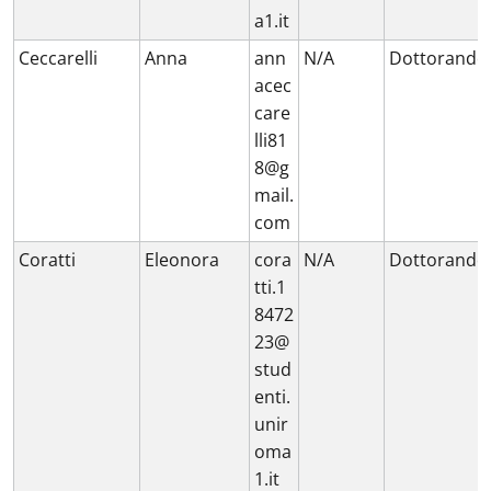
a1.it
Ceccarelli
Anna
ann
N/A
Dottorando
acec
care
lli81
8@g
mail.
com
Coratti
Eleonora
cora
N/A
Dottorando
tti.1
8472
23@
stud
enti.
unir
oma
1.it