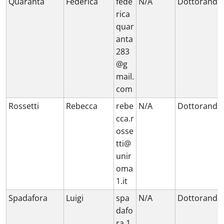
Quaranta
Federica
fede
N/A
Dottorando
rica
quar
anta
283
@g
mail.
com
Rossetti
Rebecca
rebe
N/A
Dottorando
cca.r
osse
tti@
unir
oma
1.it
Spadafora
Luigi
spa
N/A
Dottorando
dafo
ra.1