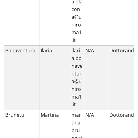
a.bla
con
a@u
niro
ma1
.it
Bonaventura
Ilaria
ilari
N/A
Dottorando
a.bo
nave
ntur
a@u
niro
ma1
.it
Brunetti
Martina
mar
N/A
Dottorando
tina.
bru