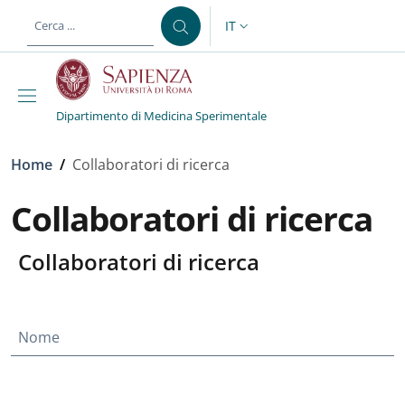
Salta al contenuto principale
Skip to footer content
IT
SELETTORE LINGUA: CURREN
Dipartimento di Medicina Sperimentale
Briciole di pane
Home
/
Collaboratori di ricerca
Collaboratori di ricerca
Collaboratori di ricerca
Nome