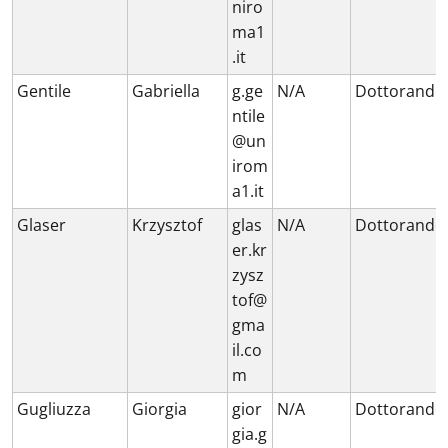
niro
ma1
.it
Gentile
Gabriella
g.ge
N/A
Dottorando
ntile
@un
irom
a1.it
Glaser
Krzysztof
glas
N/A
Dottorando
er.kr
zysz
tof@
gma
il.co
m
Gugliuzza
Giorgia
gior
N/A
Dottorando
gia.g