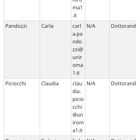
ma1
.it
Pandozzi
Carla
carl
N/A
Dottorando
a.pa
ndo
zzi@
unir
oma
1.it
Piciocchi
Claudia
clau
N/A
Dottorando
dia.
picio
cchi
@un
irom
a1.it