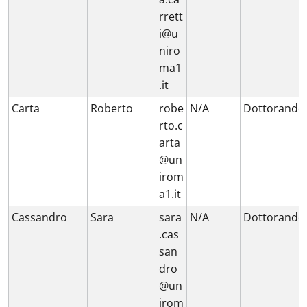
rrett
i@u
niro
ma1
.it
Carta
Roberto
robe
N/A
Dottorando
rto.c
arta
@un
irom
a1.it
Cassandro
Sara
sara
N/A
Dottorando
.cas
san
dro
@un
irom