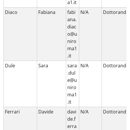
a1.it
Diaco
Fabiana
fabi
N/A
Dottorando
ana.
diac
o@u
niro
ma1
.it
Dule
Sara
sara
N/A
Dottorando
.dul
e@u
niro
ma1
.it
Ferrari
Davide
davi
N/A
Dottorando
de.f
erra