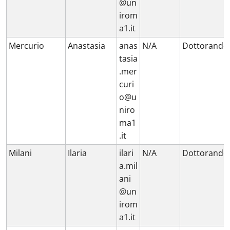
@un
irom
a1.it
Mercurio
Anastasia
anas
N/A
Dottorando
tasia
.mer
curi
o@u
niro
ma1
.it
Milani
Ilaria
ilari
N/A
Dottorando
a.mil
ani
@un
irom
a1.it