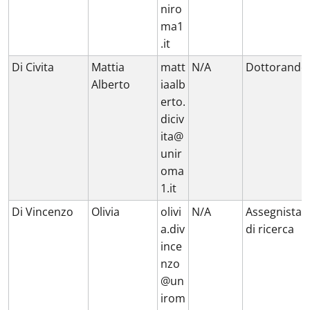
niro
ma1
.it
Di Civita
Mattia
matt
N/A
Dottorando
Alberto
iaalb
erto.
diciv
ita@
unir
oma
1.it
Di Vincenzo
Olivia
olivi
N/A
Assegnista
a.div
di ricerca
ince
nzo
@un
irom