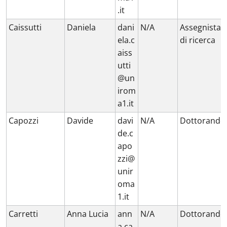
.it
Caissutti
Daniela
dani
N/A
Assegnista
ela.c
di ricerca
aiss
utti
@un
irom
a1.it
Capozzi
Davide
davi
N/A
Dottorando
de.c
apo
zzi@
unir
oma
1.it
Carretti
Anna Lucia
ann
N/A
Dottorando
a.ca