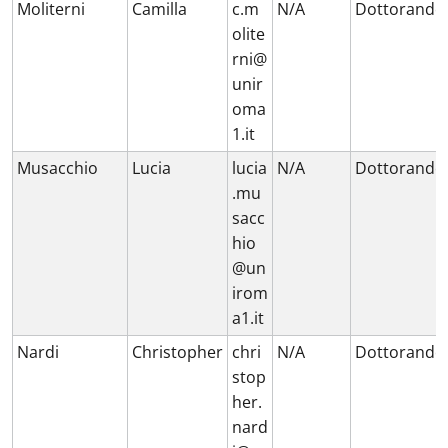
Moliterni
Camilla
c.m
N/A
Dottorando
olite
rni@
unir
oma
1.it
Musacchio
Lucia
lucia
N/A
Dottorando
.mu
sacc
hio
@un
irom
a1.it
Nardi
Christopher
chri
N/A
Dottorando
stop
her.
nard