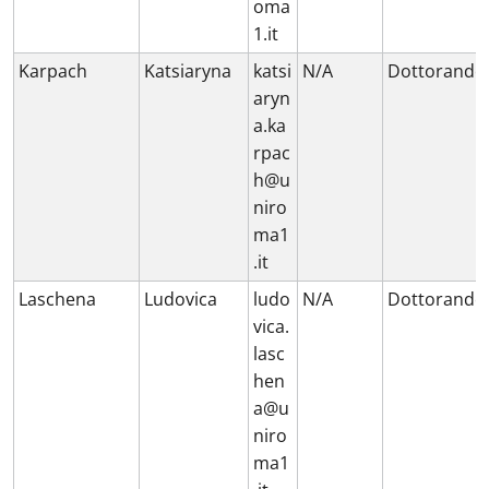
oma
1.it
Karpach
Katsiaryna
katsi
N/A
Dottorando
aryn
a.ka
rpac
h@u
niro
ma1
.it
Laschena
Ludovica
ludo
N/A
Dottorando
vica.
lasc
hen
a@u
niro
ma1