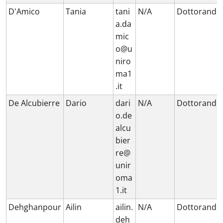
D'Amico
Tania
tani
N/A
Dottorando
a.da
mic
o@u
niro
ma1
.it
De Alcubierre
Dario
dari
N/A
Dottorando
o.de
alcu
bier
re@
unir
oma
1.it
Dehghanpour
Ailin
ailin.
N/A
Dottorando
deh