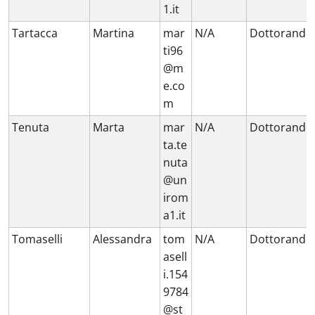
1.it
Tartacca
Martina
mar
N/A
Dottorando
ti96
@m
e.co
m
Tenuta
Marta
mar
N/A
Dottorando
ta.te
nuta
@un
irom
a1.it
Tomaselli
Alessandra
tom
N/A
Dottorando
asell
i.154
9784
@st