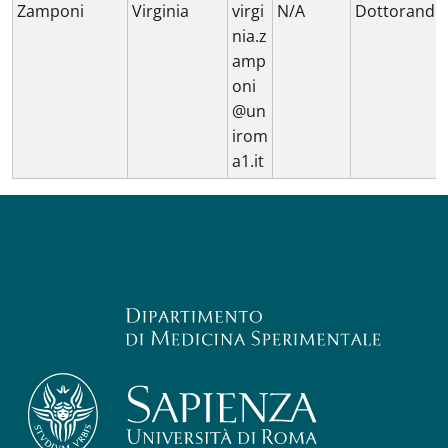
Zamponi
Virginia
virgi
N/A
Dottorando
nia.z
amp
oni
@un
irom
a1.it