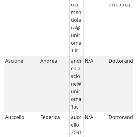
o.a
di ricerca
men
dola
ra@
unir
oma
1.it
Ascione
Andrea
andr
N/A
Dottorando
ea.a
scio
ne@
unir
oma
1.it
Auccello
Federica
aucc
N/A
Dottorando
ello.
2091