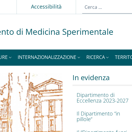
p
Accessibilità
nto di Medicina Sperimentale
URE
INTERNAZIONALIZZAZIONE
RICERCA
TERRIT
dicina Sperimental
o del Dipartimento di 
In evidenza
Dipartimento di
Eccellenza 2023-2027
Il Dipartimento “in
pillole“