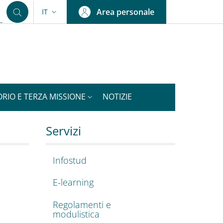
Area personale
IT
SELETTORE LINGUA: CURRENT LANGUAGE
ORIO E TERZA MISSIONE
NOTIZIE
e
Medicina Sperimentale
Servizi
Infostud
E-learning
Regolamenti e
modulistica