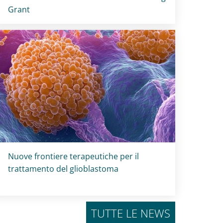
Grant
Titolo card
:
Nuove frontiere terapeutiche per il
trattamento del glioblastoma
TUTTE LE NEWS