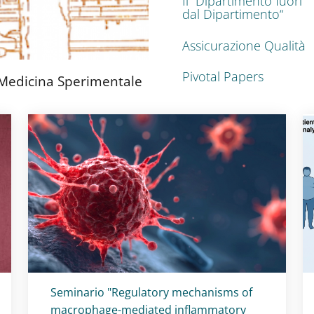
Il “Dipartimento fuori
dal Dipartimento“
Assicurazione Qualità
Pivotal Papers
 Medicina Sperimentale
Titolo card
:
Seminario "Regulatory mechanisms of
macrophage-mediated inflammatory